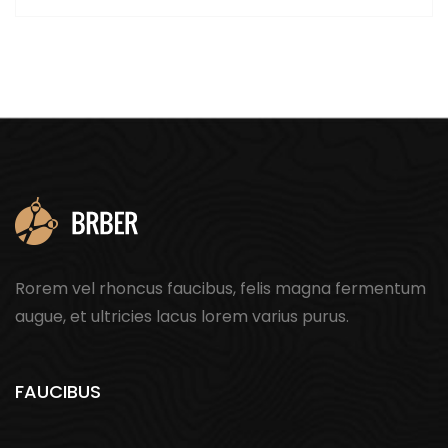
Rorem vel rhoncus faucibus, felis magna fermentum
augue, et ultricies lacus lorem varius purus.
FAUCIBUS